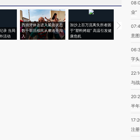
08:
业”
西班牙休达进入紧急状态
加沙上百万流离失所者困
视线｜HYR
07:
纪录 当局
数千非法移民从摩洛哥闯
于“塑料烤箱” 高温引发健
术：是什么
意图
外活动
入
康危机
心“花钱找虐
06:
字头
22:1
与战
20:
半年
17:2
注册