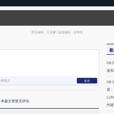
责任编辑：王安娜 | 版面编辑：运维组
最
08:
速和
新网观点
发布
08:
置；
LU
本篇文章暂无评论
州建