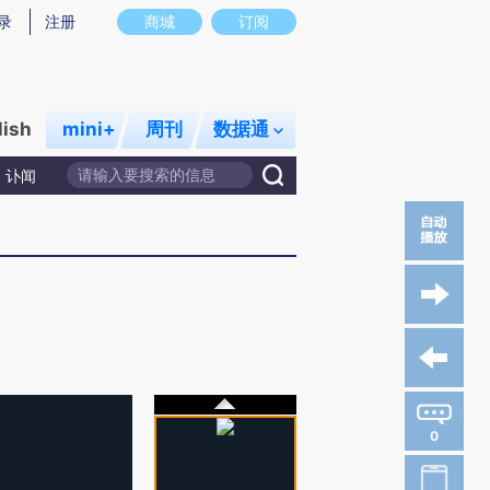
录
注册
商城
订阅
lish
mini+
周刊
数据通
讣闻
0