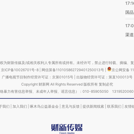
17:1
国品
17:
渠道
权为财新传媒及/或相关权利人专属所有或持有。未经许可，禁止进行转载、摘编、
京ICP备10026701号-8
|
网信算备110105862729401250013号
|
京公网安备 11
广播电视节目制作经营许可证：京第01015号
|
出版物经营许可证：第直100013号
Copyright 财新网 All Rights Reserved 版权所有 复制必究
害信息举报、未成年人举报、谣言信息）：010-85905050 13195200605 举报邮
于我们
|
加入我们
|
啄木鸟公益基金会
|
意见与反馈
|
提供新闻线索
|
联系我们
|
友情