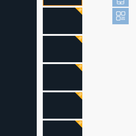
登
成为财新m
图片