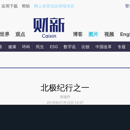
登
应用下载
帮助
网上有害信息举报专区
世界
观点
博客
图片
视频
Eng
源
健康
环科
民生
ESG
数字说
比较
中国改革
专题
北极纪行之一
张瑞丹
2010年07月12日 13:27