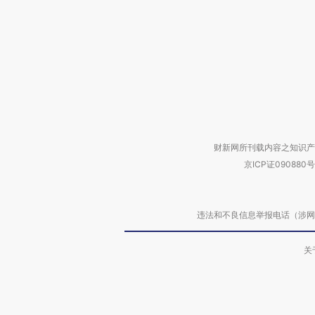
财新网所刊载内容之知识产
京ICP证090880号
违法和不良信息举报电话（涉网络暴力有
关