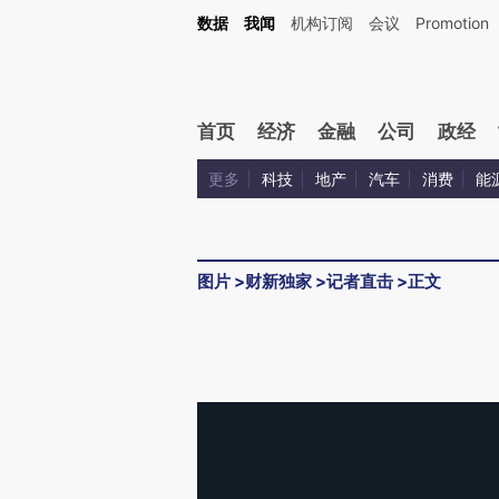
数据
我闻
机构订阅
会议
Promotion
首页
经济
金融
公司
政经
更多
科技
地产
汽车
消费
能
图片
>
财新独家
>
记者直击
>
正文