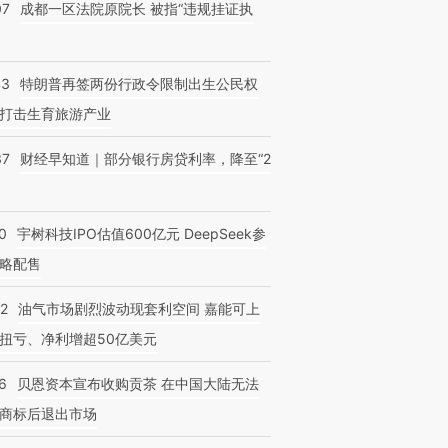
07
成都一区法院原院长 被指“违规挂证执
OX的吸金
马航飞行员跨国走私7万
视线｜被称为“蟑螂”的印
43
特朗普再签两份行政令限制出生公民权
让中产们甘
粒摇头丸 尿检体内含3种
度Z世代 用街头抗争将教
秘鲁纳斯
打击生育旅游产业
”？
毒品
育部长拱下台
13人遇难
37
财经早知道｜部分银行房贷利率，降至“2
0
宇树科技IPO估值600亿元 DeepSeek参
略配售
22
油气市场剧烈波动现套利空间 嘉能可上
扭亏、净利增超50亿美元
6
贝恩资本宣布收购贡茶 在中国大陆无法
商标后退出市场