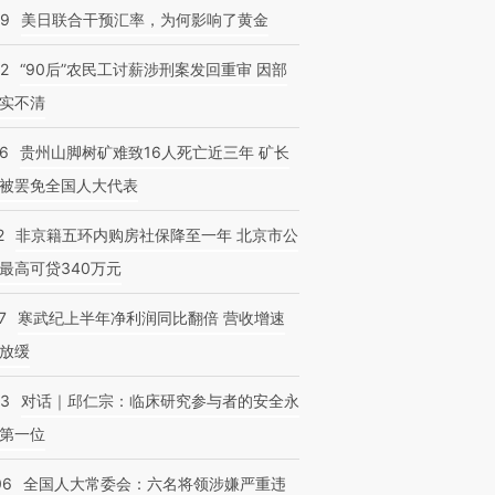
09
美日联合干预汇率，为何影响了黄金
32
“90后”农民工讨薪涉刑案发回重审 因部
实不清
”还是“人道危
湖北宜昌局部短时降雨
哈尔滨遭遇短时极端强降
撕裂西班牙
128毫米 紧急转移近
雨 3小时累计雨量超80毫
秘鲁纳斯
36
贵州山脚树矿难致16人死亡近三年 矿长
4000人
米
13人遇难
被罢免全国人大代表
2
非京籍五环内购房社保降至一年 北京市公
最高可贷340万元
7
寒武纪上半年净利润同比翻倍 营收增速
放缓
53
对话｜邱仁宗：临床研究参与者的安全永
第一位
06
全国人大常委会：六名将领涉嫌严重违