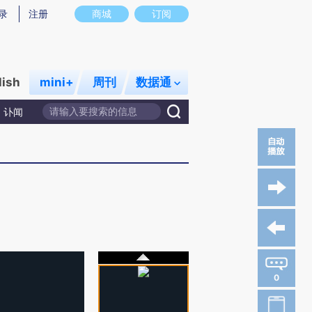
录
注册
商城
订阅
lish
mini+
周刊
数据通
讣闻
0