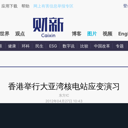
登
应用下载
帮助
网上有害信息举报专区
世界
观点
博客
图片
视频
Eng
源
健康
环科
民生
ESG
数字说
比较
中国改革
专题
香港举行大亚湾核电站应变演习
东方IC
2012年04月27日 10:43