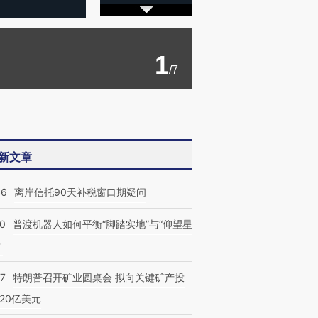
1
/7
新文章
46
离岸信托90天补税窗口期疑问
00
普渡机器人如何平衡“脚踏实地”与“仰望星
？
57
特朗普召开矿业圆桌会 拟向关键矿产投
20亿美元