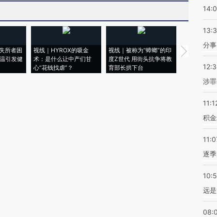
14:
13:
分事
失所者困
视线｜HYROX的吸金
视线｜被称为“蟑螂”的印
视线｜“入侵
高温引发健
术：是什么让中产们甘
度Z世代 用街头抗争将教
机”？难民潮
12:
心“花钱找虐”？
育部长拱下台
飞地休达
涉罪
11:1
积金
11:0
逐季
10:
远是
08: