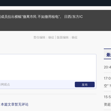
成员拉出横幅“撤离市民 不如撤用核电”。 日西/东方IC
责任编辑：杨征 | 版面编辑：杨征
最
20:
17:
新网观点
发布
空”
15:
本篇文章暂无评论
资超