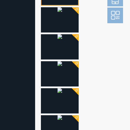
登
成为财新m
图片