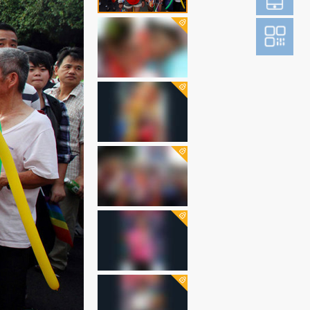
登
成为财新m
图片