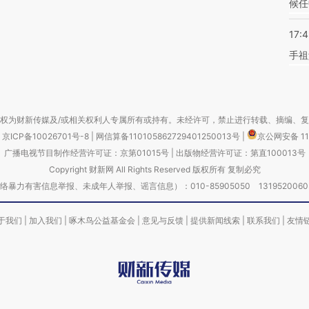
候任
17:
手祖
权为财新传媒及/或相关权利人专属所有或持有。未经许可，禁止进行转载、摘编、
京ICP备10026701号-8
|
网信算备110105862729401250013号
|
京公网安备 11
广播电视节目制作经营许可证：京第01015号
|
出版物经营许可证：第直100013号
Copyright 财新网 All Rights Reserved 版权所有 复制必究
害信息举报、未成年人举报、谣言信息）：010-85905050 13195200605 举报邮
于我们
|
加入我们
|
啄木鸟公益基金会
|
意见与反馈
|
提供新闻线索
|
联系我们
|
友情