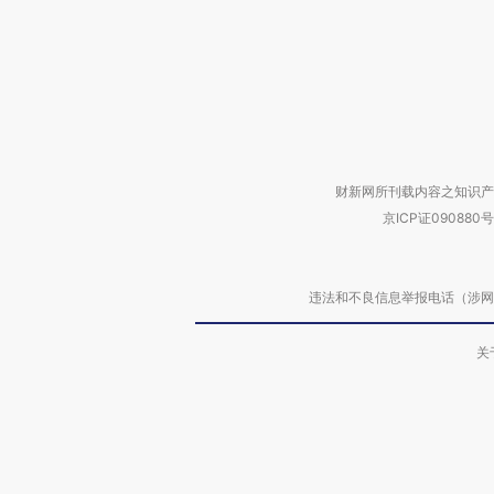
财新网所刊载内容之知识产
京ICP证090880号
违法和不良信息举报电话（涉网络暴力有
关