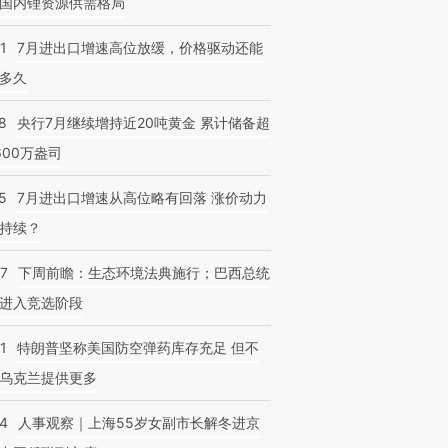
国内锂资源供需格局
1
7月进出口增速高位放缓，价格驱动还能
多久
跨国走私7万
视线｜被称为“蟑螂”的印
视线｜“入侵”还是“人道危
检体内含3种
8
央行7月继续增持近20吨黄金 累计储备超
度Z世代 用街头抗争将教
机”？难民潮撕裂西班牙
秘鲁纳斯
育部长拱下台
飞地休达
13人遇难
600万盎司
5
7月进出口增速从高位略有回落 涨价动力
持续？
07
下周前瞻：生态环境法典施行；巴西总统
进入竞选阶段
1
特朗普坚称美国防空弹药库存充足 但不
乌克兰提供更多
24
人事观察｜上海55岁女副市长解冬进京