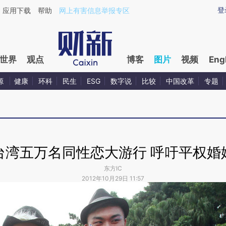
登
应用下载
帮助
网上有害信息举报专区
世界
观点
博客
图片
视频
Eng
源
健康
环科
民生
ESG
数字说
比较
中国改革
专题
台湾五万名同性恋大游行 呼吁平权婚
东方IC
2012年10月29日 11:57