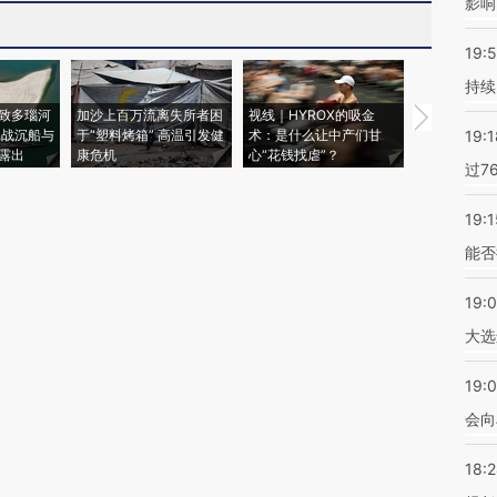
影响
19:5
持续
致多瑙河
加沙上百万流离失所者困
视线｜HYROX的吸金
马航飞行员
二战沉船与
于“塑料烤箱” 高温引发健
术：是什么让中产们甘
粒摇头丸 尿
19:1
露出
康危机
心“花钱找虐”？
毒品
过7
19:1
能否
19:
大选
19:0
会向
18: