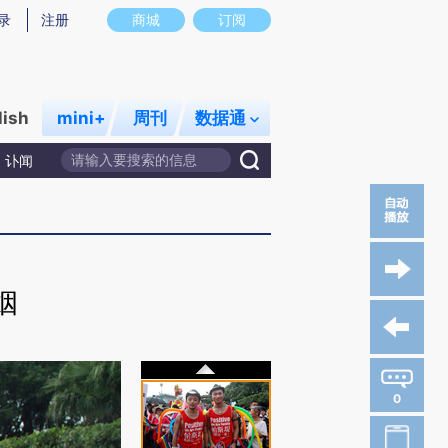
录
注册
商城
订阅
lish
mini+
周刊
数据通
讣闻
姻
0