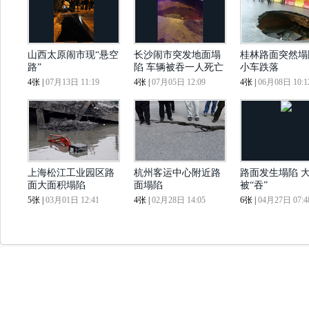
山西太原闹市现“悬空
长沙闹市突发地面塌
桂林路面突然塌
路”
陷 车辆被吞一人死亡
小车跌落
4张
|
07月13日 11:19
4张
|
07月05日 12:09
4张
|
06月08日 10:1
上海松江工业园区路
杭州客运中心附近路
路面发生塌陷 
面大面积塌陷
面塌陷
被“吞”
5张
|
03月01日 12:41
4张
|
02月28日 14:05
6张
|
04月27日 07:4