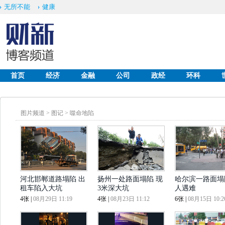
无所不能
健康
首页
经济
金融
公司
政经
环科
English
图片频道
>
图记
>
噬命地陷
河北邯郸道路塌陷 出
扬州一处路面塌陷 现
哈尔滨一路面塌陷
租车陷入大坑
3米深大坑
人遇难
4张
|
08月29日 11:19
4张
|
08月23日 11:12
6张
|
08月15日 10:2