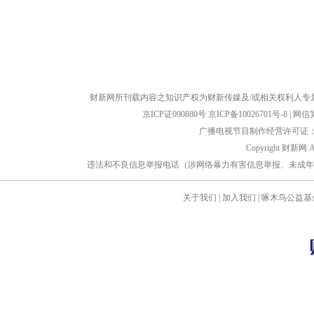
财新网所刊载内容之知识产权为财新传媒及/或相关权利人专
京ICP证090880号
京ICP备10026701号-8
|
网信算备
广播电视节目制作经营许可证：京
Copyright 财新网 
违法和不良信息举报电话（涉网络暴力有害信息举报、未成年人举报、谣言信息）
关于我们
|
加入我们
|
啄木鸟公益基