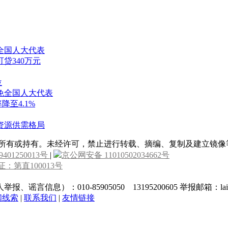
全国人大代表
贷340万元
位
免全国人大代表
降至4.1%
资源供需格局
属所有或持有。未经许可，禁止进行转载、摘编、复制及建立镜像
9401250013号
|
京公网安备 11010502034662号
：第直100013号
010-85905050 13195200605 举报邮箱：laixin@c
闻线索
|
联系我们
|
友情链接