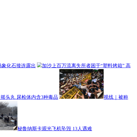
犸象化石接连露出
加沙上百万流离失所者困于“塑料烤箱” 高
摇头丸 尿检体内含3种毒品
视线｜被称
秘鲁纳斯卡观光飞机坠毁 13人遇难