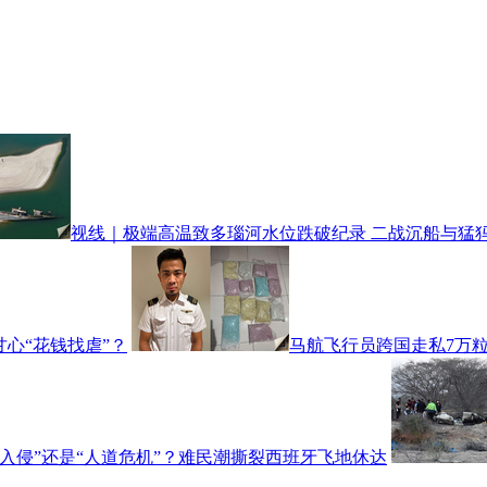
视线｜极端高温致多瑙河水位跌破纪录 二战沉船与猛
心“花钱找虐”？
马航飞行员跨国走私7万粒
“入侵”还是“人道危机”？难民潮撕裂西班牙飞地休达