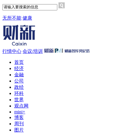
无所不能
健康
行情中心
会议/培训
首页
经济
金融
公司
政经
环科
世界
观点网
mini+
博客
周刊
图片