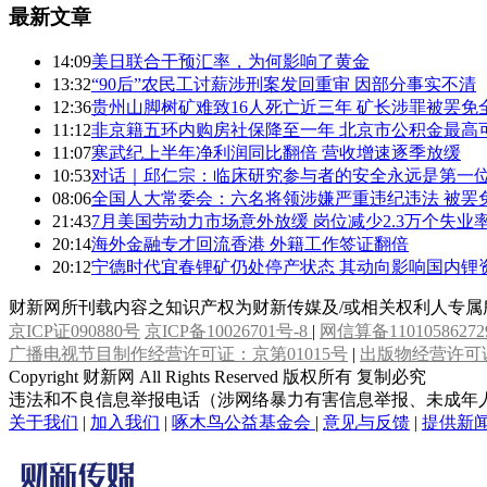
最新文章
14:09
美日联合干预汇率，为何影响了黄金
13:32
“90后”农民工讨薪涉刑案发回重审 因部分事实不清
12:36
贵州山脚树矿难致16人死亡近三年 矿长涉罪被罢免
11:12
非京籍五环内购房社保降至一年 北京市公积金最高可
11:07
寒武纪上半年净利润同比翻倍 营收增速逐季放缓
10:53
对话｜邱仁宗：临床研究参与者的安全永远是第一
08:06
全国人大常委会：六名将领涉嫌严重违纪违法 被罢
21:43
7月美国劳动力市场意外放缓 岗位减少2.3万个失业率
20:14
海外金融专才回流香港 外籍工作签证翻倍
20:12
宁德时代宜春锂矿仍处停产状态 其动向影响国内锂
财新网所刊载内容之知识产权为财新传媒及/或相关权利人专
京ICP证090880号
京ICP备10026701号-8
|
网信算备11010586272
广播电视节目制作经营许可证：京第01015号
|
出版物经营许可证
Copyright 财新网 All Rights Reserved 版权所有 复制必究
违法和不良信息举报电话（涉网络暴力有害信息举报、未成年人举报、谣言信息）：
关于我们
|
加入我们
|
啄木鸟公益基金会
|
意见与反馈
|
提供新