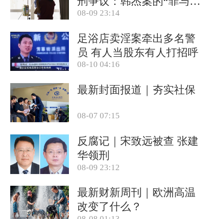
刑争议：韩杰案的“罪与
08-09 23:14
罚”
足浴店卖淫案牵出多名警
员 有人当股东有人打招呼
08-10 04:16
最新封面报道｜夯实社保
08-07 07:15
反腐记｜宋致远被查 张建
华领刑
08-09 23:12
最新财新周刊｜欧洲高温
改变了什么？
08-08 01:13