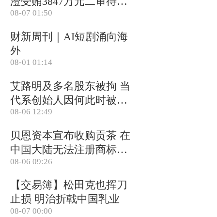
澄受贿3847万元二审待宣
08-07 01:50
判 否认大多数指控
财新周刊｜AI短剧涌向海
外
08-01 01:14
艾路明及多名股东被拘 当
代系创始人因何此时被清
08-06 12:49
算
贝恩资本宣布收购贡茶 在
中国大陆无法注册商标后
08-06 09:26
退出市场
【交易簿】松田克也挥刀
止损 明治折戟中国乳业
08-07 00:00