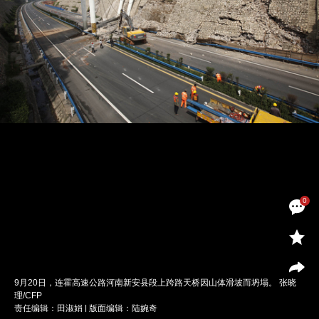
0
9月20日，连霍高速公路河南新安县段上跨路天桥因山体滑坡而坍塌。 张晓
理/CFP
责任编辑：田淑娟 | 版面编辑：陆婉奇