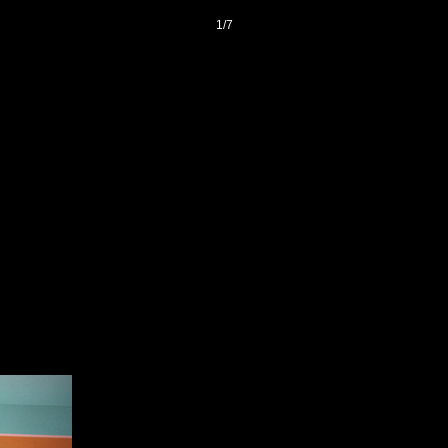
1
/
7