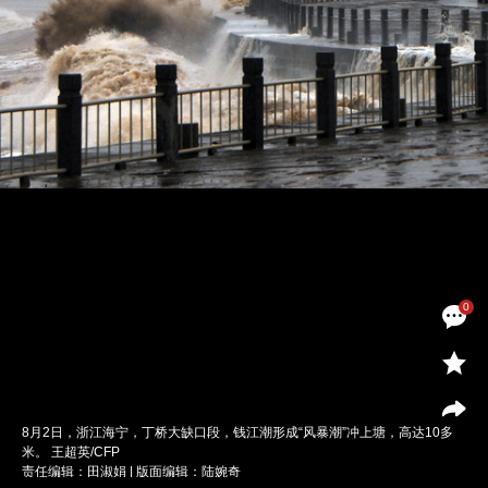
0
8月2日，浙江海宁，丁桥大缺口段，钱江潮形成“风暴潮”冲上塘，高达10多
米。 王超英/CFP
责任编辑：田淑娟 | 版面编辑：陆婉奇