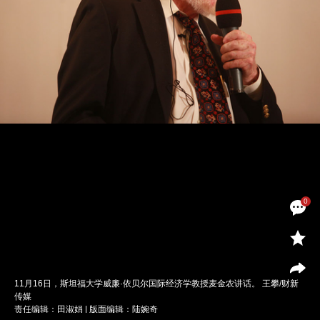
0
11月16日，斯坦福大学威廉·依贝尔国际经济学教授麦金农讲话。 王攀/财新
传媒
责任编辑：田淑娟 | 版面编辑：陆婉奇