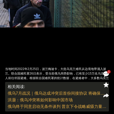
当地时间2022年2月25日，波兰梅迪卡，大批乌克兰难民从边境地带涌入波
1
兰。联合国难民署26日表示，受当前俄乌局势影响，已有至少15万名乌克兰
人前往邻国避难。根据联合国难民署的统计数据，在避难者中，大多数乌克兰
人前往了波兰和摩尔多瓦，也有一些人选择稍远的匈牙利和罗马尼亚。乌克兰
相关阅读:
国内还有至少10万人流离失所。图/视觉中国
责任编辑：白雪 | 版面编辑：白雪
俄乌7月战况｜俄乌达成冲突后首份间接协议 将确保乌克兰粮食安全出口（更新中）
洪灏：俄乌冲突将如何影响中国市场
俄乌终于同意启动无条件谈判 普京下令战略威慑力量提升战备