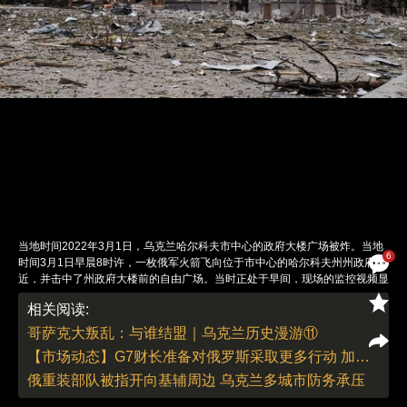
当地时间2022年3月1日，乌克兰哈尔科夫市中心的政府大楼广场被炸。当地
6
时间3月1日早晨8时许，一枚俄军火箭飞向位于市中心的哈尔科夫州州政府附
近，并击中了州政府大楼前的自由广场。当时正处于早间，现场的监控视频显
示一些车辆正往来于街头，随后便在巨大的爆炸中，没入烟尘和火焰中。图/
相关阅读:
视觉中国
责任编辑：白雪 | 版面编辑：白雪
哥萨克大叛乱：与谁结盟｜乌克兰历史漫游⑪
【市场动态】G7财长准备对俄罗斯采取更多行动 加大力度帮助乌克兰
俄重装部队被指开向基辅周边 乌克兰多城市防务承压