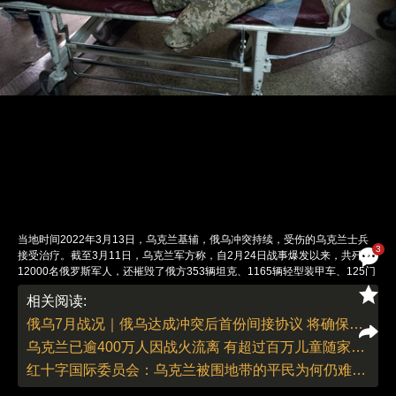
当地时间2022年3月13日，乌克兰基辅，俄乌冲突持续，受伤的乌克兰士兵
3
接受治疗。截至3月11日，乌克兰军方称，自2月24日战事爆发以来，共歼灭
12000名俄罗斯军人，还摧毁了俄方353辆坦克、1165辆轻型装甲车、125门
火炮、58套多管火箭炮系统、57架飞机和83架直升机。图：Raphael
相关阅读:
Lafargue/IC PHOTO
责任编辑：李泊静 | 版面编辑：李泊静
俄乌7月战况｜俄乌达成冲突后首份间接协议 将确保乌克兰粮食安全出口（更新中）
乌克兰已逾400万人因战火流离 有超过百万儿童随家人逃往国外
红十字国际委员会：乌克兰被围地带的平民为何仍难以撤离