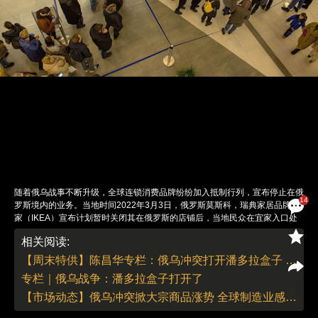
随着俄乌战事不断升级，全球连锁消费品牌纷纷加入抵制行列，宣布停止在俄
14
罗斯境内的业务。当地时间2022年3月3日，俄罗斯莫斯科，瑞典家居品牌宜
家（IKEA）宣布计划暂时关闭其在俄罗斯的店铺后，当地民众在宜家入口处
排队。尽管宜家的工作人员建议大家不要排队，但人们仍然希望能进店。宜家
相关阅读:
称，俄乌冲突导致供应链中断、贸易受阻，因此决定暂时关闭其在俄罗斯的所
有门店，并暂停在俄罗斯和白俄罗斯的所有采购计划。宜家表示，此举将影响
【周末特供】陈昌华专栏：俄乌冲突打开潘多拉盒子 金融系统风险需密切关注
到15000名员工，但公司至少会在接下来的三个月为他们提供薪水，并为其家
专栏｜俄乌战争：潘多拉盒子打开了
人提供支持。图：Vlad Karkov/视觉中国
责任编辑：李小然 | 版面编辑：李小然
【市场动态】俄乌冲突掀大宗商品涨势 全球制造业感受成本上涨压力