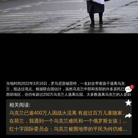
当地时间2022年3月10日，罗马尼亚锡雷特，一名妇女带着孩子逃离乌克
3
兰，抵达过境点。根据联合国估计，虽然乌克兰中部和东部的许多居民已迁往
西部地区，但仍有超过250万乌克兰人逃离出国。大多数逃离乌克兰的人是妇
女和儿童。乌克兰在2月24日实施戒严令后，乌克兰18至60岁的男性被禁止
相关阅读:
离开。图：Clodagh Kilcoyne/IC PHOTO
责任编辑：曹艳 | 版面编辑：曹艳
乌克兰已逾400万人因战火流离 有超过百万儿童随家人逃往国外
在荷兰，我遇到一个乌克兰难民和一个俄罗斯女孩｜亲历
红十字国际委员会：乌克兰被围地带的平民为何仍难以撤离