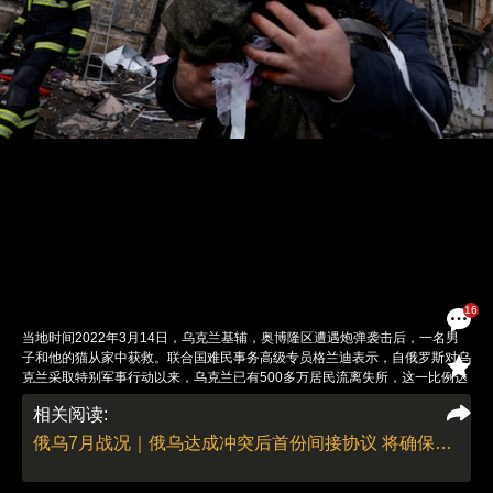
16
当地时间2022年3月14日，乌克兰基辅，奥博隆区遭遇炮弹袭击后，一名男
子和他的猫从家中获救。联合国难民事务高级专员格兰迪表示，自俄罗斯对乌
克兰采取特别军事行动以来，乌克兰已有500多万居民流离失所，这一比例达
到乌克兰人口的10%-15%的。在所有流离失所者中，已有超过一半的人出境
相关阅读:
离开乌克兰。他还评估，乌克兰4000多万人口中，有三分之一因缺乏人道主
义物资陷入困境，包括缺乏必需品、食品、药品和御寒毯等。图：Thomas
俄乌7月战况｜俄乌达成冲突后首份间接协议 将确保乌克兰粮食安全出口（更新中）
Peter/IC PHOTO
责任编辑：李泊静 | 版面编辑：李泊静