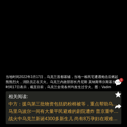
当地时间2022年3月17日，乌克兰首都基辅，当地一栋民宅遭遇炮击后燃起
0
熊熊烈火，消防员正在灭火。乌克兰内政部部长丹尼斯·莫纳斯蒂尔斯基当地
时间17日表示，截至目前，乌克兰全境各州均发生过交火。图：Vadim
Ghirda/人民视觉
相关阅读:
责任编辑：曹艳 | 版面编辑：曹艳
中方：援乌第三批物资包括奶粉棉被等，重点帮助乌克兰流离失所儿童
马里乌波尔一间有大量平民避难的剧院遭炸 普京重申无意占领乌克兰
战火中乌克兰新诞4300多新生儿 尚有8万孕妇在艰难条件下临产