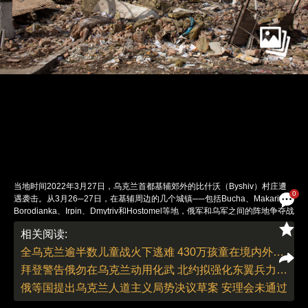
当地时间2022年3月27日，乌克兰首都基辅郊外的比什沃（Byshiv）村庄遭
0
遇袭击。从3月26─27日，在基辅周边的几个城镇──包括Bucha、Makariv、
Borodianka、Irpin、Dmytriv和Hostomel等地，俄军和乌军之间的阵地争夺战
斗仍在继续，乌军试图对这些位于基辅市区西侧和西北侧的周边城镇进行反
相关阅读:
攻。图：Anastasia Vlasova/视觉中国
责任编辑：白雪 | 版面编辑：白雪
全乌克兰逾半数儿童战火下逃难 430万孩童在境内外流离
拜登警告俄勿在乌克兰动用化武 北约拟强化东翼兵力部署
俄等国提出乌克兰人道主义局势决议草案 安理会未通过