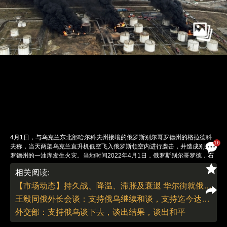
4月1日，与乌克兰东北部哈尔科夫州接壤的俄罗斯别尔哥罗德州的格拉德科
16
夫称，当天两架乌克兰直升机低空飞入俄罗斯领空内进行袭击，并造成别尔哥
罗德州的一油库发生火灾。当地时间2022年4月1日，俄罗斯别尔哥罗德，石
油设施升起黑烟。图：Oleg Kharseev/人民视觉
相关阅读:
责任编辑：刘青 | 版面编辑：刘青
【市场动态】持久战、降温、滞胀及衰退 华尔街就俄乌战事可能发展提出避险之道
王毅同俄外长会谈：支持俄乌继续和谈，支持迄今达成的积极成果
外交部：支持俄乌谈下去，谈出结果，谈出和平