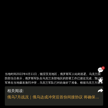
0
当地时间2022年4月11日，顿涅茨克地区，俄罗斯军人站岗巡逻。乌克兰国
防部当日表示，俄罗斯军队在乌克兰东部地区的部署工作已接近完成，预计两
军将在当地爆发激烈冲突，乌克兰军队已对此做好了准备。根据乌克兰方面掌
握的信息，俄罗斯军队将部队运送到顿涅茨克和卢甘斯克地区的工作已接近完
相关阅读:
成，预计不久后乌俄军队将在这一地区爆发激烈冲突，乌克兰军队已对此做好
了准备。另外，乌克兰武装部队总参谋部同一天称，俄罗斯军队当天试图向卢
俄乌7月战况｜俄乌达成冲突后首份间接协议 将确保乌克兰粮食安全出口（更新中）
甘斯克北顿涅茨克市发起攻击，不过并没有成功。图：Alexander
NEMENOV/视觉中国