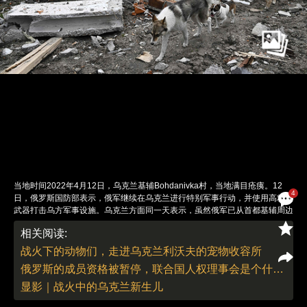
当地时间2022年4月12日，乌克兰基辅Bohdanivka村，当地满目疮痍。12
4
日，俄罗斯国防部表示，俄军继续在乌克兰进行特别军事行动，并使用高精度
武器打击乌方军事设施。乌克兰方面同一天表示，虽然俄军已从首都基辅周边
撤离，但基辅所受威胁并没有消失。图：Genya Savilov/人民视觉
相关阅读:
责任编辑：曹艳 | 版面编辑：曹艳
战火下的动物们，走进乌克兰利沃夫的宠物收容所
俄罗斯的成员资格被暂停，联合国人权理事会是个什么机构｜解释
显影｜战火中的乌克兰新生儿