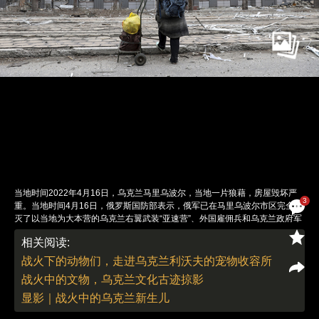
当地时间2022年4月16日，乌克兰马里乌波尔，当地一片狼藉，房屋毁坏严
3
重。当地时间4月16日，俄罗斯国防部表示，俄军已在马里乌波尔市区完全剿
灭了以当地为大本营的乌克兰右翼武装“亚速营”、外国雇佣兵和乌克兰政府军
部队。图：Alexei Alexandrov/人民视觉
相关阅读:
责任编辑：曹艳 | 版面编辑：曹艳
战火下的动物们，走进乌克兰利沃夫的宠物收容所
战火中的文物，乌克兰文化古迹掠影
显影｜战火中的乌克兰新生儿