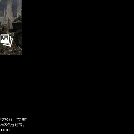
订阅后赠送财新通单
成为财新mini+会员
入会
图片文萃随心看
的大楼前。当地时
宣布因代价过高，
PHOTO