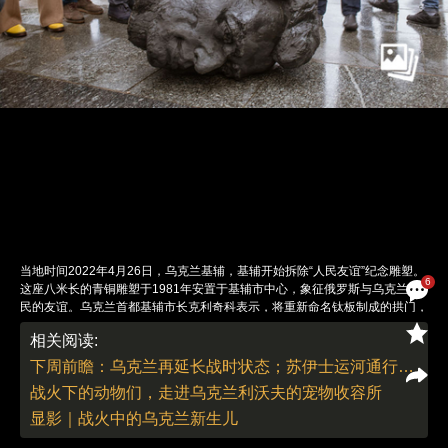
当地时间2022年4月26日，乌克兰基辅，基辅开始拆除“人民友谊”纪念雕塑。
6
这座八米长的青铜雕塑于1981年安置于基辅市中心，象征俄罗斯与乌克兰人
民的友谊。乌克兰首都基辅市长克利奇科表示，将重新命名钛板制成的拱门，
并涂上乌克兰国旗的颜色。图：Anadolu Agency/IC photo
相关阅读:
责任编辑：白雪 | 版面编辑：白雪
下周前瞻：乌克兰再延长战时状态；苏伊士运河通行费又涨
战火下的动物们，走进乌克兰利沃夫的宠物收容所
显影｜战火中的乌克兰新生儿