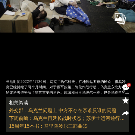
当地时间2022年4月26日，乌克兰哈尔科夫，在地铁站避难的民众，俄乌冲
0
突已经持续了两个月时间。对于俄军的第二阶段作战行动，乌克兰东北方向的
哈尔科夫也扮演了非常重要的角色。该城和马里乌波尔一样，也是乌克兰的工
业重镇。图：Ricardo Moraes/IC photo
相关阅读:
责任编辑：白雪 | 版面编辑：白雪
外交部：乌克兰问题上 中方不存在亲谁反谁的问题
下周前瞻：乌克兰再延长战时状态；苏伊士运河通行费又涨
15周年15本书：马里乌波尔三部曲⑮