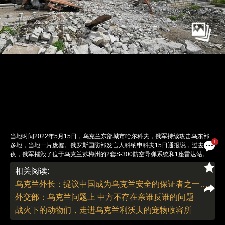
当地时间2022年5月15日，乌克兰东部城市哈尔科夫，俄军持续攻击乌东部
1
多地，当地一片废墟。俄罗斯国防部发言人科纳申科夫15日通报说，过去一
夜，俄军摧毁了位于乌克兰苏梅州的2套S-300防空导弹系统和1座雷达站。
图：Sergey Bobok/人民视觉
相关阅读:
责任编辑：曹艳 | 版面编辑：曹艳
乌克兰外长：提议中国成为乌克兰安全的保证者之一，这是我们对中国尊重和信任的标志
外交部：乌克兰问题上 中方不存在亲谁反谁的问题
战火下的动物们，走进乌克兰利沃夫的宠物收容所