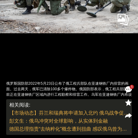
俄罗斯国防部2022年5月23日公布了俄工程兵部队在亚速钢铁厂内排雷的画
5
面。过去两天，俄军已清除100多个爆炸物。俄国防部表示，俄工程兵部队目
前正在亚速钢铁厂区域内进行工程勘察和排雷工作。乌军在亚速钢铁厂内布设
了地雷。俄军清除未引爆的弹药等危险武器，并使用军用推土机清理路面上的
相关阅读:
武器和建筑物残骸。当地时间2022年5月22日，乌克兰马里乌波尔，俄罗斯
工程兵部队在亚速钢铁厂内进行排雷工作。图：Alexander Garmayev/IC
【市场动态】芬兰和瑞典将申请加入北约 俄乌战争促使两国作出历史性转变
photo
彭文生：俄乌冲突对全球影响，从实体到金融
责任编辑：刘青 | 版面编辑：刘青
德国总理指责“去纳粹化”概念遭到扭曲 感叹俄乌曾为解放德国人民并肩战斗