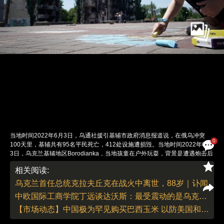
当地时间2022年6月3日，乌通社援引基辅市政府消息报道说，在俄乌冲突
0
100天里，基辅共有95名平民死亡，412处设施遭损毁。当地时间2022年6月
3日，乌克兰基辅地区Borodianka，当地孩童在户外玩耍，背景是遭遇炮击后
损毁的房屋。图：Christopher Furlong/人民视觉
相关阅读:
责任编辑：刘青 | 版面编辑：刘青
乌克兰首任总统克拉夫丘克在战火中离世，88岁｜讣闻
中欧国际工商学院丁远谈达沃斯：最受震动的是乌克兰议题的严肃性
【市场动态】中国极为罕见购买巴西玉米 以防美国和乌克兰供应出现中断