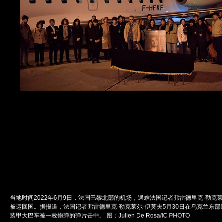
当地时间2022年6月9日，法国巴黎北部的机场，遇难法国记者弗雷德里克·勒克
被运回国。据报道，法国记者弗雷德里克·勒克莱尔-伊莫夫5月30日在乌克兰东
装甲大巴车被一枚炮弹的弹片击中。 图：Julien De Rosa/IC PHOTO