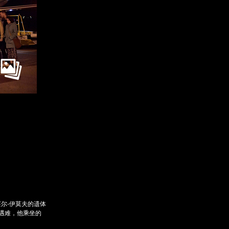
订阅后赠送财新通单
成为财新mini+会员
入会
图片文萃随心看
莱尔-伊莫夫的遗体
部遇难，他乘坐的