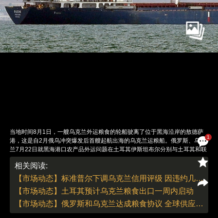
当地时间8月1日，一艘乌克兰外运粮食的轮船驶离了位于黑海沿岸的敖德萨
1
港，这是自2月俄乌冲突爆发后首艘起航出海的乌克兰运粮船。俄罗斯、乌克
兰7月22日就黑海港口农产品外运问题在土耳其伊斯坦布尔分别与土耳其和联
合国签署相关协议，协议内容包括在伊斯坦布尔建立联合协调中心并确保粮食
相关阅读:
运输安全，俄乌双方同意任何一方都不攻击运送农产品的船只。8月1日出发
的这艘船是协议签署后第一艘离开乌克兰港口的运粮船，联合国称，这也是自
【市场动态】标准普尔下调乌克兰信用评级 因违约几成定局
今年2月26日以来第一艘离开乌克兰敖德萨港的商船。8月2日货船将抵达土耳
【市场动态】土耳其预计乌克兰粮食出口一周内启动
其接受联合检查，随后驶往黎巴嫩。图：IC PHOTO
责任编辑：李泊静 | 版面编辑：李泊静
【市场动态】俄罗斯和乌克兰达成粮食协议 全球供应紧张料将缓解