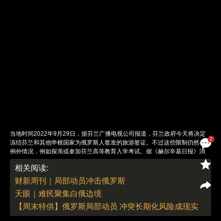
当地时间2022年9月29日，据芬兰广播电视公司报道，芬兰政府今天将决定
2
冻结芬兰和其他申根国家为俄罗斯人签发的旅游签证。不过这些限制仍然存在
例外情况，例如探亲或参加芬兰高等教育入学考试。据《赫尔辛基日报》消
息，新的边境规定最早将于当地时间9月30日晚上生效。当地时间2022年9月
相关阅读:
29日，芬兰瓦利马过境点，一名边防警卫严阵以待。图：Janis Laizans/IC
photo
财新周刊｜局部动员冲击俄罗斯
责任编辑：刘青 | 版面编辑：刘青
天眼｜难民聚集白俄边境
【周末特供】俄罗斯局部动员 冲突长期化风险成现实