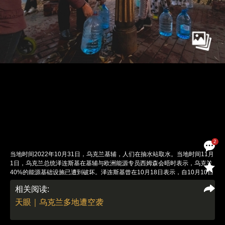
2
当地时间2022年10月31日，乌克兰基辅，人们在抽水站取水。当地时间11月
1日，乌克兰总统泽连斯基在基辅与欧洲能源专员西姆森会晤时表示，乌克兰
40%的能源基础设施已遭到破坏。泽连斯基曾在10月18日表示，自10月10日
以来，乌克兰30%的能源设施受损。图：视觉中国
相关阅读:
责任编辑：李泊静 | 版面编辑：李泊静
天眼｜乌克兰多地遭空袭