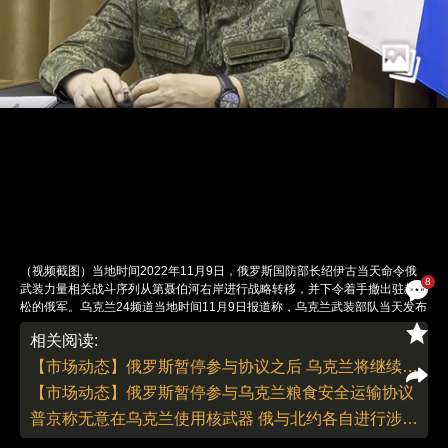
（视频截图）当地时间2022年11月9日，俄罗斯国防部长绍伊古当天命令俄
8
武装力量相关战斗序列从第聂伯河右岸进行战略转移，并下令着手撤出驻赫尔
松的俄军。乌克兰24频道当地时间11月9日报道称，乌克兰武装部队当天发布
了夺回赫尔松州两个定居点的视频，乌武装部队在普拉夫代内和卡利尼夫斯克
相关阅读:
升起乌克兰国旗。乌武装部队在普拉夫代内位于赫尔松市以西45公里。图：
人民视觉
【市场动态】俄罗斯暂停参与协议之后 乌克兰将继续海运粮食出口
责任编辑：曹艳 | 版面编辑：曹艳
【市场动态】俄罗斯暂停参与乌克兰粮食安全运输协议
普京称无意在乌克兰使用核武器 俄与北约各自进行涉核威慑军演