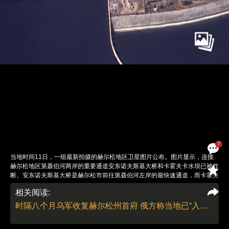
7
当地时间11日，一组最新拍摄的赫尔松地区卫星图片公布。图片显示，连接
赫尔松地区第聂伯河两岸的重要通道安东诺夫斯基大桥和卡霍夫卡水坝已被炸
断。安东诺夫斯基大桥是赫尔松市前往第聂伯河左岸的最快速通道，而卡霍夫
卡水坝大约蓄水1800万立方米，为包括赫尔松在内的南部地区提供饮用水
相关阅读:
源。卫星图片还显示，通过第聂伯河支流因古列茨河上的达利耶夫斯基大桥也
已被炸断。据乌克兰方面，乌军在前线取得重大进展，共夺回乌克兰南部的
时隔八个月乌军收复赫尔松州首府 俄方称当地已“入俄”地位不会改变
41个定居点。当地时间11月11日，乌克兰通讯社报道称，乌军已进入赫尔松
市。图：视觉中国