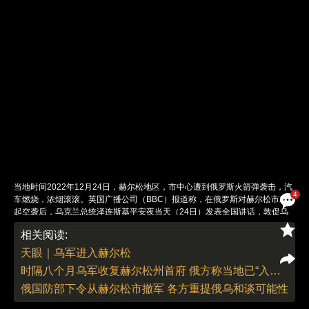
当地时间2022年12月24日，赫尔松地区，市中心遭到俄罗斯火箭弹袭击，汽
4
车燃烧，浓烟滚滚。英国广播公司（BBC）报道称，在俄罗斯对赫尔松市发
起空袭后，乌克兰总统泽连斯基平安夜当天（24日）发表全国讲话，敦促乌
克兰人坚决抵御袭击。BBC称，据乌克兰官员透露，俄军24日早些时候对赫
相关阅读:
尔松市发动空袭，造成至少10人死亡68人受伤；报道还说，俄罗斯发动的导
弹和无人机袭击目前已经使数百万乌克兰人失去电力、暖气和自来水。图：视
天眼｜乌军进入赫尔松
觉中国
时隔八个月乌军收复赫尔松州首府 俄方称当地已“入俄”地位不会改变
责任编辑：李泊静 | 版面编辑：李泊静
俄国防部下令从赫尔松市撤军 各方重提俄乌和谈可能性