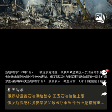
9
当地时间2023年1月2日，顿涅茨克地区，俄罗斯紧急救援人员清除马凯耶夫
卡被炮击摧毁的职业学校的废墟。俄罗斯武装力量军事和政治部第一副主任谢
尔盖·谢弗柳科夫当地时间1月4日凌晨表示，截至目前，1月1日凌晨位于顿涅
茨克地区马克耶夫卡居民点区域内的俄军临时部署点遭到乌方打击事件，造成
相关阅读:
的死亡人数已上升至89人。图：视觉中国
责任编辑：曹艳 | 版面编辑：曹艳
俄罗斯设置石油供给禁令 回应石油价格上限
俄罗斯流感和肺炎暴发又致医疗承压 部分应急措施重启但排除再用行程码