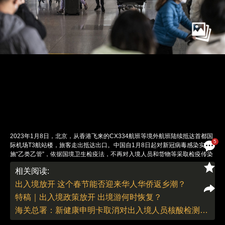
2023年1月8日，北京，从香港飞来的CX334航班等境外航班陆续抵达首都国
5
际机场T3航站楼，旅客走出抵达出口。中国自1月8日起对新冠病毒感染实
施“乙类乙管”，依据国境卫生检疫法，不再对入境人员和货物等采取检疫传染
病管理措施。图：中新社记者 侯宇
相关阅读:
责任编辑：曹艳 | 版面编辑：曹艳
出入境放开 这个春节能否迎来华人华侨返乡潮？
特稿｜出入境政策放开 出境游何时恢复？
海关总署：新健康申明卡取消对出入境人员核酸检测等信息申报要求