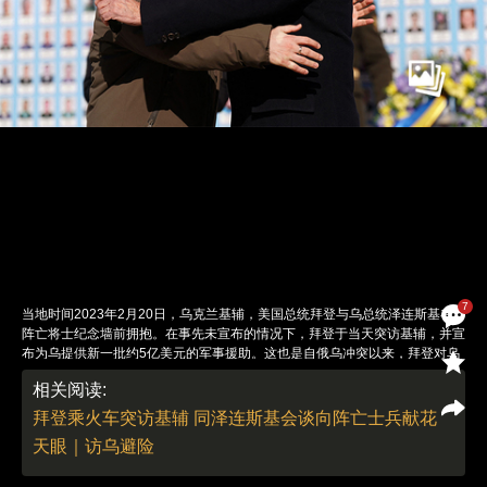
7
当地时间2023年2月20日，乌克兰基辅，美国总统拜登与乌总统泽连斯基在
阵亡将士纪念墙前拥抱。在事先未宣布的情况下，拜登于当天突访基辅，并宣
布为乌提供新一批约5亿美元的军事援助。这也是自俄乌冲突以来，拜登对乌
克兰的首次访问。自俄乌冲突爆发以来，已有多个国家的领导人亲自到访乌克
相关阅读:
兰。图：Dimitar Dilkoff/视觉中国
责任编辑：董德 朱传涛（实习） | 版面编辑：朱传涛
拜登乘火车突访基辅 同泽连斯基会谈向阵亡士兵献花
天眼｜访乌避险