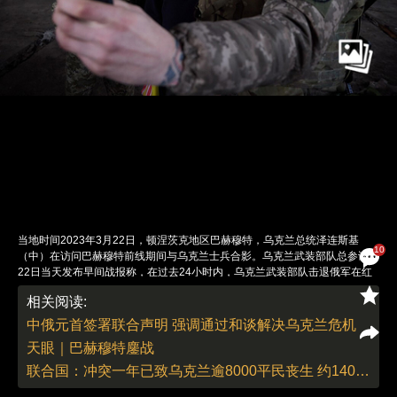
当地时间2023年3月22日，顿涅茨克地区巴赫穆特，乌克兰总统泽连斯基
10
（中）在访问巴赫穆特前线期间与乌克兰士兵合影。乌克兰武装部队总参谋部
22日当天发布早间战报称，在过去24小时内，乌克兰武装部队击退俄军在红
利曼、巴赫穆特等方向的多次进攻。乌克兰空军对俄军人员和军事装备集中区
相关阅读:
实施了打击。乌克兰导弹部队和炮兵部队对俄军弹药库、防空导弹系统、雷达
站等目标实施了打击。图：Ukrainian Presidency/视觉中国
中俄元首签署联合声明 强调通过和谈解决乌克兰危机
责任编辑：曹艳 | 版面编辑：曹艳
天眼｜巴赫穆特鏖战
联合国：冲突一年已致乌克兰逾8000平民丧生 约1400万人流离失所