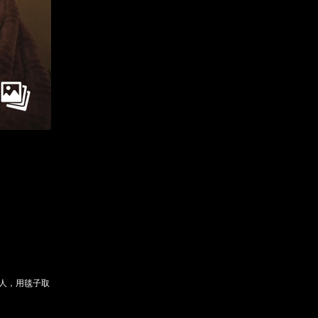
订阅后赠送财新通单
成为财新mini+会员
入会
图片文萃随心看
亲人，用毯子取