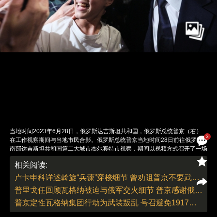
当地时间2023年6月28日，俄罗斯达吉斯坦共和国，俄罗斯总统普京（右）
3
在工作视察期间与当地市民合影。俄罗斯总统普京当地时间28日前往俄罗斯
南部达吉斯坦共和国第二大城市杰尔宾特市视察，期间以视频方式召开了一场
关于旅游发展的会议，还与该共和国领导人梅利科夫会面。据俄媒体报道，普
相关阅读:
京视察期间还在杰尔宾特市一个广场与当地民众交流。图：IC photo
责任编辑：刘青 | 版面编辑：刘青
卢卡申科详述斡旋“兵谏”穿梭细节 曾劝阻普京不要武力解决
普里戈任回顾瓦格纳被迫与俄军交火细节 普京感谢俄武装和民众支持
普京定性瓦格纳集团行动为武装叛乱 号召避免1917年内战历史重演