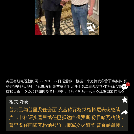
美国有线电视新闻网（CNN）27日报道称，根据一个支持俄私营军事实体“瓦
7
格纳”的账号消息，“瓦格纳”组织首脑普里戈任于第二届俄罗斯-非洲峰会暨经
济和人道主义论坛期间现身圣彼得堡，并被拍到与一名与会非洲国家官员会
面。CNN称，无法确认与普里戈任会面的非洲官员具体身份，但他戴着与峰
相关阅读:
会上其他官员一样的挂绳。
责任编辑：曹艳 | 版面编辑：曹艳
普京已与普里戈任会面 克宫称瓦格纳指挥层表态继续忠实支持普京
卢卡申科证实普里戈任已抵达白俄罗斯 称目睹瓦格纳兵变令自己心痛
普里戈任回顾瓦格纳被迫与俄军交火细节 普京感谢俄武装和民众支持