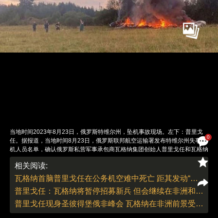
当地时间2023年8月23日，俄罗斯特维尔州，坠机事故现场。左下：普里戈
0
任。据报道，当地时间8月23日，俄罗斯联邦航空运输署发布特维尔州失事飞
机人员名单，确认俄罗斯私营军事承包商瓦格纳集团创始人普里戈任和瓦格纳
创始人之一、指挥官乌特金在失事飞机上。图：视觉中国
相关阅读:
责任编辑：朱传涛 | 版面编辑：朱传涛
瓦格纳首脑普里戈任在公务机空难中死亡 距其发动“兵谏”仅两个月
普里戈任：瓦格纳将暂停招募新兵 但会继续在非洲和白俄罗斯活动
普里戈任现身圣彼得堡俄非峰会 瓦格纳在非洲前景受瞩目