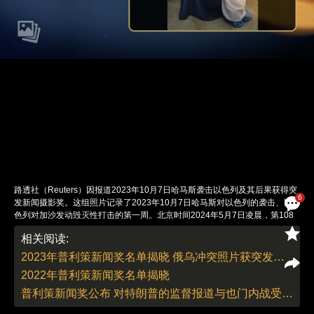
路透社（Reuters）因报道2023年10月7日哈马斯袭击以色列及其后果获得突
6
发新闻摄影奖。这组照片记录了2023年10月7日哈马斯对以色列的袭击、以
色列对加沙发动毁灭性打击的第一周。北京时间2024年5月7日凌晨，第108
届普利策奖获奖名单正式揭晓。2024年普利策奖揭聚焦移民及以哈冲突。路
相关阅读:
透社（Reuters）因报道2023年10月7日哈马斯袭击以色列及其后果获得突发
新闻摄影奖；美联社（Associated Press）因报道从拉丁美洲到美国的移民而
2023年普利策新闻奖名单揭晓 俄乌冲突照片获突发新闻摄影奖
获得专题摄影奖。普利策奖是根据美国报业巨头约瑟夫·普利策遗愿设立的奖
2022年普利策新闻奖名单揭晓
项，后发展成美国乃至国际新闻界的一项最高荣誉奖，被誉为“新闻界的诺贝
尔奖”。普利策奖自1917年开始评选，每年评选一次，目前共包括15项新闻类
普利策新闻奖公布 对特朗普的监督报道与也门内战受关注
奖项、8项创作类奖项和1项特别表彰奖。