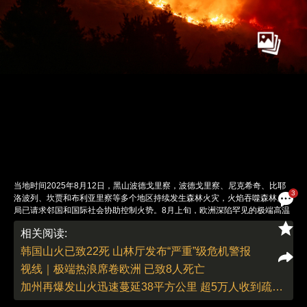
当地时间2025年8月12日，黑山波德戈里察，波德戈里察、尼克希奇、比耶
3
洛波列、坎贾和布利亚里察等多个地区持续发生森林火灾，火焰吞噬森林。当
局已请求邻国和国际社会协助控制火势。8月上旬，欧洲深陷罕见的极端高温
与干旱，多国发生大范围山火。欧盟气候专家强调，气候变暖导致地中海区夏
相关阅读:
季更炎热干燥，并延长火险期，成为火灾高发的“危险温床”。极端天气事件增
多与持续高温共同助燃灾情，但预防不足亦使损失进一步扩大。图：Rusmin
韩国山火已致22死 山林厅发布“严重”级危机警报
Radic/视觉中国
视线｜极端热浪席卷欧洲 已致8人死亡
责任编辑：李丛汛 | 版面编辑：李丛汛
加州再爆发山火迅速蔓延38平方公里 超5万人收到疏散命令或警告