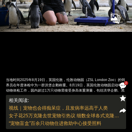
当地时间2025年8月19日，英国伦敦，伦敦动物园（ZSL London Zoo）的饲
2
养员在年度体检中为一群洪堡企鹅称重。8月19日，英国伦敦动物园启动年度
动物体检工作，园内超过1万只动物需接受身高体重测量，包括洪堡企鹅、黑
冠松鼠猴、巨型加拉帕戈斯象龟等物种。此次体检数据将录入全球动物信息管
相关阅读:
理系统（ZIMS），为国际濒危物种保护提供关键依据。年度测量不仅是英国
动物园许可认证的法定要求，更是健康监测的核心环节。体重变化能反映动物
视线｜宠物也会得痴呆症，且发病率远高于人类
妊娠、营养状况及群体互动问题。图：Rasid Necati Aslim/视觉中国
女子花25万克隆去世宠物引热议 细数全球各式克隆动物
责任编辑：李丛汛 | 版面编辑：李丛汛
“宠物盲盒”百余只动物住进救助中心接受照料