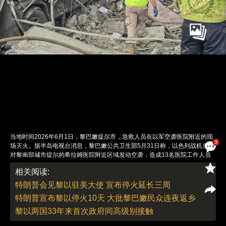
当地时间2026年6月1日，黎巴嫩提尔市，急救人员在以军空袭医院附近的现
3
场灭火。据半岛电视台消息，黎巴嫩公共卫生部5月31日称，以色列战机当天
对黎南部城市提尔的希拉姆医院附近区域发动空袭，造成13名医院工作人员
受伤，医院设施遭到严重破坏。同一天，以军还对提尔地区杰巴尔·阿迈勒医
相关阅读:
院对面的建筑和停车场发动空袭，造成至少8人死亡、16人受伤，医院大楼在
轰炸中严重受损。据路透社6月1日报道，以色列总理内塔尼亚胡和国防部长
特朗普会见黎以驻美大使 宣布停火延长三周
卡茨当日发表声明，称因黎巴嫩真主党“屡次违反停火协议”，已下令以军对黎
特朗普宣布黎以停火10天 大批黎巴嫩民众连夜返乡
首都贝鲁特南郊代希耶地区发动空袭。据美联社6月1日报道，特朗普与内塔
尼亚胡通话时斥其“疯了”，质问“你到底在干什么？”，并指责其“忘恩负义”。通
黎以两国33年来首次政府间高级别接触
话后特朗普宣布以军不会前往贝鲁特，正在途中的部队已撤回。内塔尼亚胡回