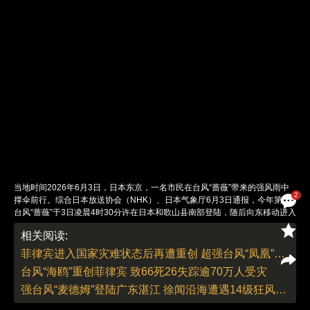
当地时间2026年6月3日，日本东京，一名市民在台风“蔷薇”带来的强风雨中
2
撑伞前行。综合日本放送协会（NHK）、日本气象厅6月3日通报，今年第6号
台风“蔷薇”于3日凌晨4时30分许在日本和歌山县南部登陆，随后向东移动进入
太平洋。台风虽已离境，其携带的暖湿气流仍持续影响关东地区，导致东京都
相关阅读:
市圈降下“数十年一遇”特大暴雨。流经东京市区的神田川、目黑川等河流发布
4级洪水泛滥警报，东京都品川区发布大雨危险警报，大田区发布泥石流灾害
菲律宾进入国家灾难状态后再遭重创 超强台风“凤凰”致235万人受灾
警报。和歌山县串本町古座川因泛滥危险，向约1100名居民发布最高等级5
台风“海鸥”重创菲律宾 致66死26失踪逾70万人受灾
级“紧急安全确保”警戒。受强风暴雨影响，羽田机场2日、3日累计逾600架次
航班取消，东海道新干线部分区间停运。冲绳县已有至少16人因强风受伤。
强台风“麦德姆”登陆广东湛江 徐闻沿海遭遇14级狂风巨浪
图：Eugene Hoshiko／视觉中国