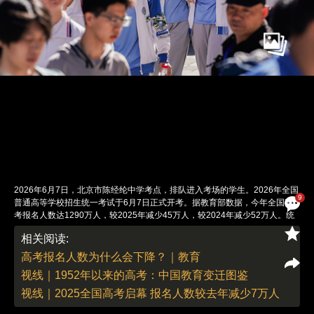
2026年6月7日，北京市陈经纶中学考点，排队进入考场的学生。2026年全国
9
普通高等学校招生统一考试于6月7日正式开考。据教育部数据，今年全国高
考报名人数达1290万人，较2025年减少45万人，较2024年减少52万人。统
考时间为6月7日至8日，首日进行语文、数学科目考试；29 个高考综合改革
相关阅读:
省份的选考科目考试安排在9日至10日。今年高考安检与防舞弊措施升级，据
教育部公告，各考点已升级智能安检门，提高对手机、智能眼镜等违规物品检
高考报名人数为什么会下降？｜教育
出率。图：董德（特约）
视线｜1952年以来的高考：中国教育变迁图鉴
责任编辑：李丛汛 | 版面编辑：李丛汛
视线｜2025全国高考启幕 报名人数较去年减少7万人